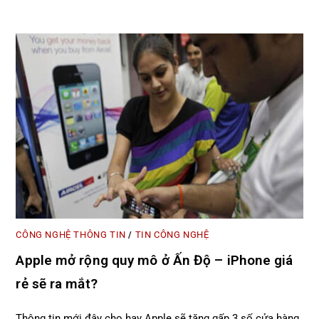
CÔNG NGHỆ THÔNG TIN
TIN CÔNG NGHỆ
/
Apple mở rộng quy mô ở Ấn Độ – iPhone giá
rẻ sẽ ra mắt?
Thông tin mới đây cho hay Apple sẽ tăng gấp 3 số cửa hàng