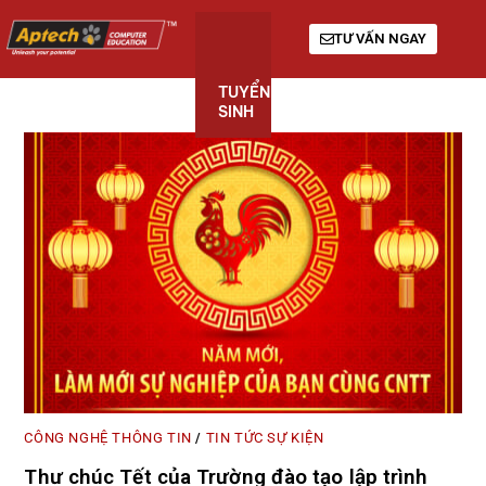
TƯ VẤN NGAY
TUYỂN
KHÓA
GIỚI
SINH
HỌC
THIỆU
CÔNG NGHỆ THÔNG TIN
TIN TỨC SỰ KIỆN
/
Thư chúc Tết của Trường đào tạo lập trình