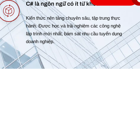
C# là ngôn ngữ có ít từ khóa
Kiến thức nên tảng chuyên sâu, tập trung thực
hành. Được học và trải nghiệm các công nghệ
lập trình mới nhất, bám sát nhu cầu tuyển dụng
doanh nghiệp.