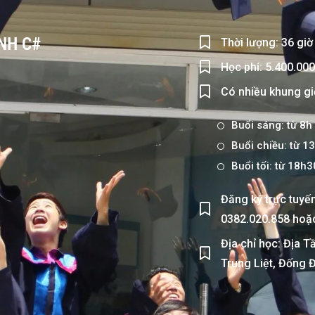
NH C#
Thời lượng: 36 giờ
Học phí: 5.400.00
Có nhiều khung gi
Buổi sáng: từ 8h
Buổi chiều: từ 
Buổi tối: từ 18h
Đăng ký trực tuyế
0382.020.858 hoặc
Địa chỉ học: Địa T
Trung Liệt, Đống Đ