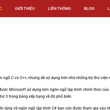
C
GIỚI THIỆU
LIÊN THÔNG
BLOG
L
ôn ngữ C và C++, nhưng dễ sử dụng hơn nhờ những bộ thư viện r
được Microsoft sử dụng làm ngôn ngữ lập trình chính thức của
hứ 3 trong bảng xếp hạng về độ phổ biến.
ền tảng về ngôn ngữ lập trình C# bạn còn được tham gia vào nh