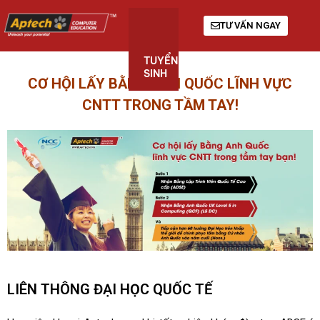
TƯ VẤN NGAY
TUYỂN
KHÓA
GIỚI
SINH
HỌC
THIỆU
CƠ HỘI LẤY BẰNG ANH QUỐC LĨNH VỰC
CNTT TRONG TẦM TAY!
LIÊN THÔNG ĐẠI HỌC QUỐC TẾ