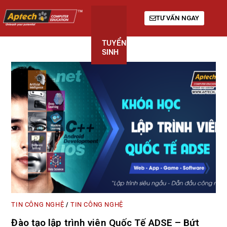
TƯ VẤN NGAY
TUYỂN
KHÓA
GIỚI
SINH
HỌC
THIỆU
TIN CÔNG NGHỆ
TIN CÔNG NGHỆ
/
Đào tạo lập trình viên Quốc Tế ADSE – Bứt