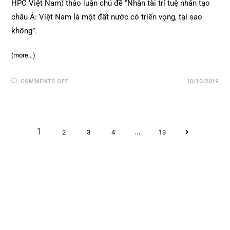
HPC Việt Nam) thảo luận chủ đề “Nhân tài trí tuệ nhân tạo
châu Á: Việt Nam là một đất nước có triển vọng, tại sao
không”.
(more…)
COMMENTS OFF
10/10/2019
1
…
2
3
4
13