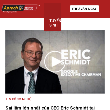
TƯ VẤN NGAY
TUYỂN
KHÓA
GIỚI
SINH
HỌC
THIỆU
TIN CÔNG NGHỆ
Sai lầm lớn nhất của CEO Eric Schmidt tại