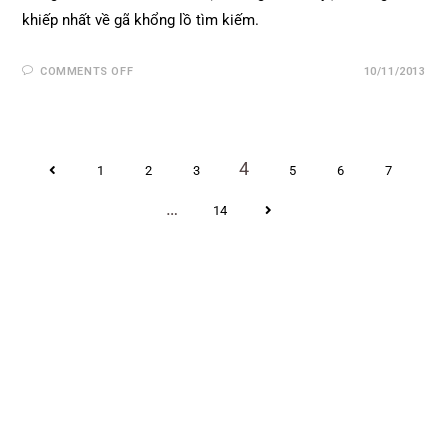
khiếp nhất về gã khổng lồ tìm kiếm.
COMMENTS OFF
10/11/2013
4
1
2
3
5
6
7
…
14