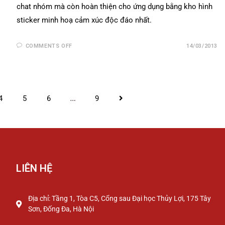
chat nhóm mà còn hoàn thiện cho ứng dụng bằng kho hình
sticker minh hoạ cảm xúc độc đáo nhất.
COMMENTS OFF
14/03/2013
…
4
5
6
9
LIÊN HỆ
Địa chỉ: Tầng 1, Tòa C5, Cổng sau Đại học Thủy Lợi, 175 Tây
Sơn, Đống Đa, Hà Nội