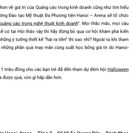
 hơn về giá trị của Quảng cáo trong kinh doanh cũng như tìm hiểu
ờng Đào tạo Mỹ thuật Đa Phương tiện Hanoi – Arena sẽ tổ chức
 quảng cáo trong nghệ thuật kinh doanh
”. Mọi thắc mắc, mọi câu
ẽ có tại Hội thảo vậy thì hãy đừng bỏ qua cơ hội khám phá kiến
những ý tưởng thiết kế “hái ra tiền” thì sao nhỉ? Ngoài ra khi tham
a những phần quà may mắn cùng suất học bổng giá trị do Hanoi-
á 1 triệu đồng cho các bạn trẻ đã đến tham dự đêm hội
Halloween
ừa được quà, còn gì hấp dẫn hơn.