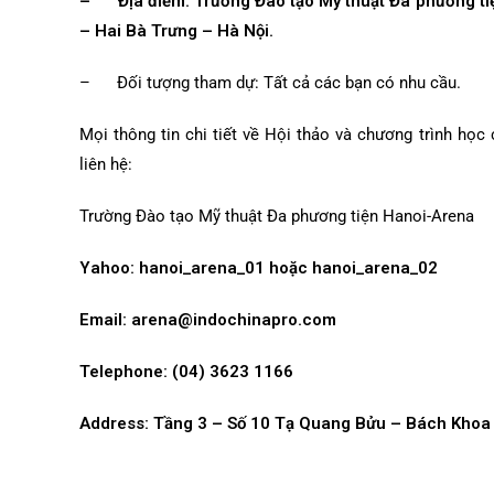
– Địa điểm:
Trường Đào tạo Mỹ thuật Đa phương t
– Hai Bà Trưng – Hà Nội.
– Đối tượng tham dự: Tất cả các bạn có nhu cầu.
Mọi thông tin chi tiết về Hội thảo và chương trình học
liên hệ:
Trường Đào tạo Mỹ thuật Đa phương tiện Hanoi-Arena
Yahoo: hanoi_arena_01 hoặc hanoi_arena_02
Email: arena@indochinapro.com
Telephone: (04) 3623 1166
Address: Tầng 3 – Số 10 Tạ Quang Bửu – Bách Khoa 