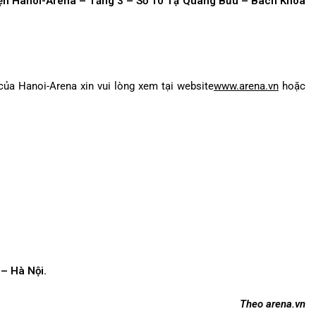
iện Hanoi-Arena – Tầng 3 – Số 10 Tạ Quang Bửu – Bách Khoa
 của Hanoi-Arena xin vui lòng xem tại website
www.arena.vn
hoặc
– Hà Nội.
Theo arena.vn