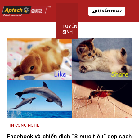
TƯ VẤN NGAY
TUYỂN
KHÓA
GIỚI
SINH
HỌC
THIỆU
TIN CÔNG NGHỆ
Facebook và chiến dịch “3 mục tiêu” dẹp sạch