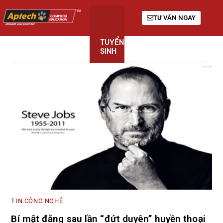
TƯ VẤN NGAY
TUYỂN
KHÓA
GIỚI
SINH
HỌC
THIỆU
TIN CÔNG NGHỆ
Bí mật đằng sau lần “đứt duyên” huyền thoại