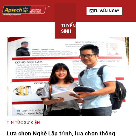
TƯ VẤN NGAY
TUYỂN
KHÓA
GIỚI
SINH
HỌC
THIỆU
TIN TỨC SỰ KIỆN
Lựa chọn Nghề Lập trình, lựa chọn thông