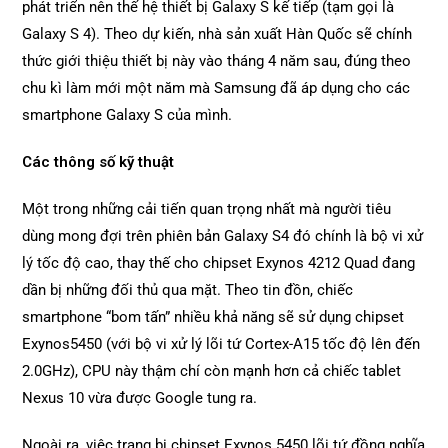
phát triển nên thế hệ thiết bị Galaxy S kế tiếp (tạm gọi là
Galaxy S 4). Theo dự kiến, nhà sản xuất Hàn Quốc sẽ chính
thức giới thiệu thiết bị này vào tháng 4 năm sau, đúng theo
chu kì làm mới một năm mà Samsung đã áp dụng cho các
smartphone Galaxy S của mình.
Các thông số kỹ thuật
Một trong những cải tiến quan trọng nhất mà người tiêu
dùng mong đợi trên phiên bản Galaxy S4 đó chính là bộ vi xử
lý tốc độ cao, thay thế cho chipset Exynos 4212 Quad đang
dần bị những đối thủ qua mặt. Theo tin đồn, chiếc
smartphone “bom tấn” nhiều khả năng sẽ sử dụng chipset
Exynos5450 (với bộ vi xử lý lõi tứ Cortex-A15 tốc độ lên đến
2.0GHz), CPU này thậm chí còn mạnh hơn cả chiếc tablet
Nexus 10 vừa được Google tung ra.
Ngoài ra, việc trang bị chipset Exynos 5450 lõi tứ đồng nghĩa