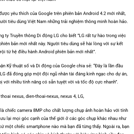
ược yêu thích của Google trên phiên bản Android 4.2 mới nhất,
ười tiêu dùng Việt Nam những trải nghiệm thông minh hoàn hảo.
 ty Truyền thông Di động LG cho biết ”LG rất tự hào trong việc
hiên bản mới nhất này. Người tiêu dùng sẽ hài lòng với sự kết
rội từ hệ điều hành Android phiên bản mới nhất”.
ận Kỹ thuật số và Di động của Google chia sẻ: “Đây là lần đầu
s. LG đã đóng góp một đội ngũ nhân tài đáng kinh ngạc cho dự án,
ị với nhiều tính năng có sẵn tuyệt vời và tốc độ cực nhanh”.
 là chiếc camera 8MP cho chất lượng chụp ảnh hoàn hảo với tính
ưu lại mọi góc cạnh của thế giới ở các góc chụp khác nhau như
 cứ một chiếc smartphone nào mà bạn đã từng thấy. Ngoài ra, bạn