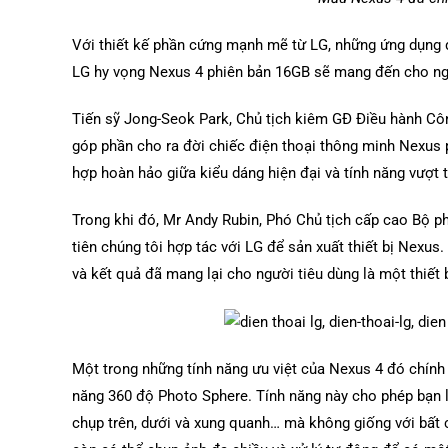
Với thiết kế phần cứng mạnh mẽ từ LG, những ứng dụng đ
LG hy vọng Nexus 4 phiên bản 16GB sẽ mang đến cho ng
Tiến sỹ Jong-Seok Park, Chủ tịch kiêm GĐ Điều hành Công
góp phần cho ra đời chiếc điện thoại thông minh Nexus p
hợp hoàn hảo giữa kiểu dáng hiện đại và tính năng vượt t
Trong khi đó, Mr Andy Rubin, Phó Chủ tịch cấp cao Bộ ph
tiên chúng tôi hợp tác với LG để sản xuất thiết bị Nexu
và kết quả đã mang lại cho người tiêu dùng là một thiết b
Một trong những tính năng ưu việt của Nexus 4 đó chính
năng 360 độ Photo Sphere. Tính năng này cho phép bạn l
chụp trên, dưới và xung quanh… mà không giống với bất