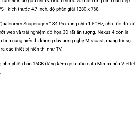
 tấm hình có góc nhìn và kích thước với hiệu ứng hình cầu đẹp
S+ kích thước 4,7 inch, độ phân giải 1280 x 768.
i Qualcomm Snapdragon™ S4 Pro xung nhịp 1.5GHz, cho tốc độ xử
ướt web và trải nghiệm đồ họa 3D rất ấn tượng. Nexus 4 còn là
ợp tính năng hiển thị không dây công nghệ Miracast, mang tới sự
ra các thiết bị hiển thị như TV.
ng cho phiên bản 16GB (tặng kèm gói cước data Mimax của Viettel
.