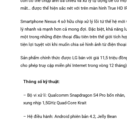
còn có thể chụp ảnh đa chiều và xử lý tự động để có một
mắt… được thể hiện sắc nét với trên màn hình True HD IP
Smartphone Nexus 4 sở hữu chip xử lý lõi tứ thế hệ mớ
lý nhanh và mạnh hơn cả mong đợi. Đặc biệt, khả năng l
một trong những điện thoại đầu tiên trên thế giới tích h
tiện lợi tuyệt vời khi muốn chia sẻ hình ảnh từ điện thoại 
Sản phẩm chính thức được LG bán với giá 11,5 triệu đồ
cho phép truy cập miễn phí Internet trong vòng 12 tháng)
Thông số kỹ thuật:
– Bộ vi xử lí: Qualcomm Snapdragon S4 Pro bốn nhân,
xung nhịp 1,5GHz Quad-Core Krait
– Hệ điều hành: Android phiên bản 4.2, Jelly Bean