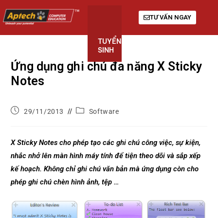
TƯ VẤN NGAY
TUYỂN
KHÓA
GIỚI
SINH
HỌC
THIỆU
Ứng dụng ghi chú đa năng X Sticky
Notes
29/11/2013
Software
X Sticky Notes cho phép tạo các ghi chú công việc, sự kiện,
nhắc nhở lên màn hình máy tính để tiện theo dõi và sắp xếp
kế hoạch. Không chỉ ghi chú văn bản mà ứng dụng còn cho
phép ghi chú chèn hình ảnh, tệp …