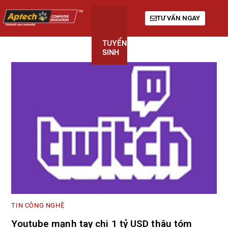
TƯ VẤN NGAY
TUYỂN
KHÓA
GIỚI
SINH
HỌC
THIỆU
TIN CÔNG NGHỆ
Youtube mạnh tay chi 1 tỷ USD thâu tóm