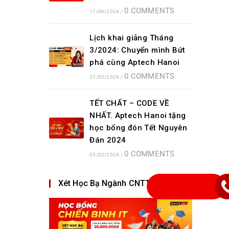
0 COMMENTS
17/06/2024
/
Lịch khai giảng Tháng
3/2024: Chuyển mình Bứt
phá cùng Aptech Hanoi
0 COMMENTS
27/02/2024
/
TẾT CHẤT – CODE VỀ
NHẤT. Aptech Hanoi tặng
học bổng đón Tết Nguyên
Đán 2024
0 COMMENTS
05/02/2024
/
Xét Học Bạ Ngành CNTT 2023