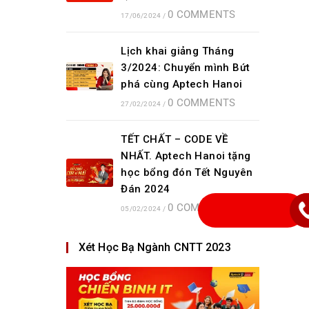
0 COMMENTS
17/06/2024
/
Lịch khai giảng Tháng
3/2024: Chuyển mình Bứt
phá cùng Aptech Hanoi
0 COMMENTS
27/02/2024
/
TẾT CHẤT – CODE VỀ
NHẤT. Aptech Hanoi tặng
học bổng đón Tết Nguyên
Đán 2024
0 COMMENTS
05/02/2024
/
Xét Học Bạ Ngành CNTT 2023