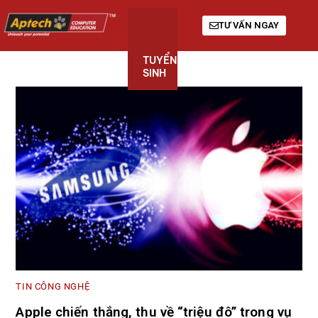
TƯ VẤN NGAY
TUYỂN
KHÓA
GIỚI
SINH
HỌC
THIỆU
TIN CÔNG NGHỆ
Apple chiến thắng, thu về “triệu đô” trong vụ