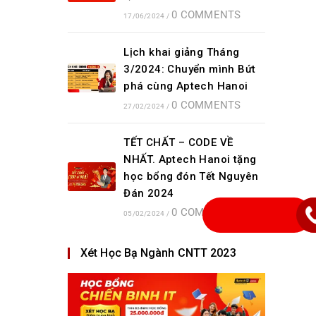
0 COMMENTS
17/06/2024
/
Lịch khai giảng Tháng
3/2024: Chuyển mình Bứt
phá cùng Aptech Hanoi
0 COMMENTS
27/02/2024
/
TẾT CHẤT – CODE VỀ
NHẤT. Aptech Hanoi tặng
học bổng đón Tết Nguyên
Đán 2024
0 COMMENTS
05/02/2024
/
Xét Học Bạ Ngành CNTT 2023