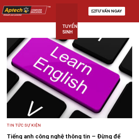
TƯ VẤN NGAY
TUYỂN
KHÓA
GIỚI
SINH
HỌC
THIỆU
TIN TỨC SỰ KIỆN
Tiếng anh công nghệ thông tin – Đừng để