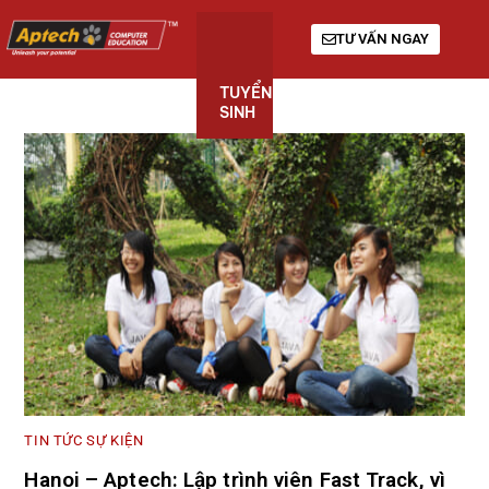
TƯ VẤN NGAY
TUYỂN
KHÓA
GIỚI
SINH
HỌC
THIỆU
TIN TỨC SỰ KIỆN
Hanoi – Aptech: Lập trình viên Fast Track, vì