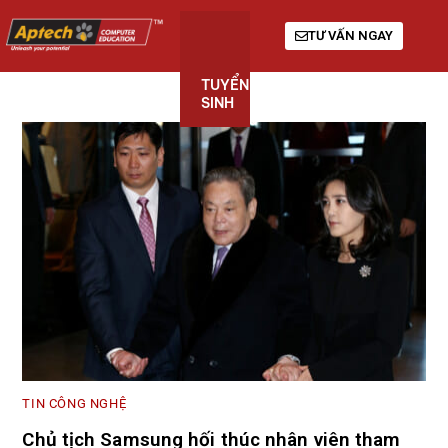
TƯ VẤN NGAY
TUYỂN
KHÓA
GIỚI
SINH
HỌC
THIỆU
TIN CÔNG NGHỆ
Chủ tịch Samsung hối thúc nhân viên tham