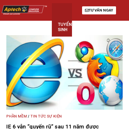
TƯ VẤN NGAY
TUYỂN
KHÓA
GIỚI
SINH
HỌC
THIỆU
PHẦN MỀM
TIN TỨC SỰ KIỆN
/
IE 6 vẫn “quyến rũ” sau 11 năm được