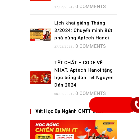
0 COMMENTS
17/06/2024
/
Lịch khai giảng Tháng
3/2024: Chuyển mình Bứt
phá cùng Aptech Hanoi
0 COMMENTS
27/02/2024
/
TẾT CHẤT – CODE VỀ
NHẤT. Aptech Hanoi tặng
học bổng đón Tết Nguyên
Đán 2024
0 COMMENTS
05/02/2024
/
Xét Học Bạ Ngành CNTT 2023