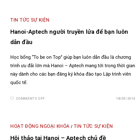
TIN TỨC SỰ KIỆN
Hanoi-Aptech người truyền lửa để bạn luôn
dẫn đầu
Học bổng “To be on Top” giúp bạn luôn dẫn đầu là chương
trình ưu đãi lớn mà Hanoi – Aptech mang tới trong thời gian
này dành cho các bạn đăng ký khóa đào tạo Lập trình viên
quốc tế.
COMMENTS OFF
18/03/2014
HOẠT ĐỘNG NGOẠI KHÓA
TIN TỨC SỰ KIỆN
/
Hội thảo tại Hanoi – Aptech chủ đề