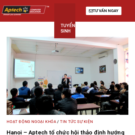
TƯ VẤN NGAY
TUYỂN
KHÓA
GIỚI
SINH
HỌC
THIỆU
HOẠT ĐỘNG NGOẠI KHÓA
TIN TỨC SỰ KIỆN
/
Hanoi – Aptech tổ chức hội thảo định hướng