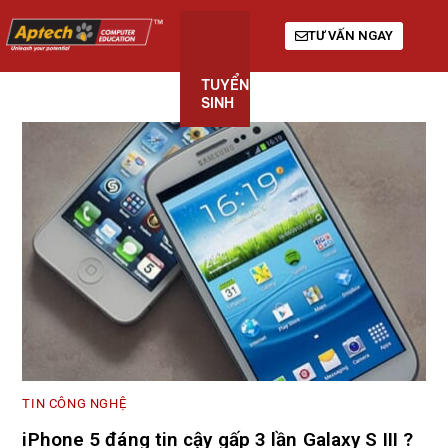
TƯ VẤN NGAY
TUYỂN
KHÓA
GIỚI
SINH
HỌC
THIỆU
TIN CÔNG NGHỆ
iPhone 5 đáng tin cậy gấp 3 lần Galaxy S III ?