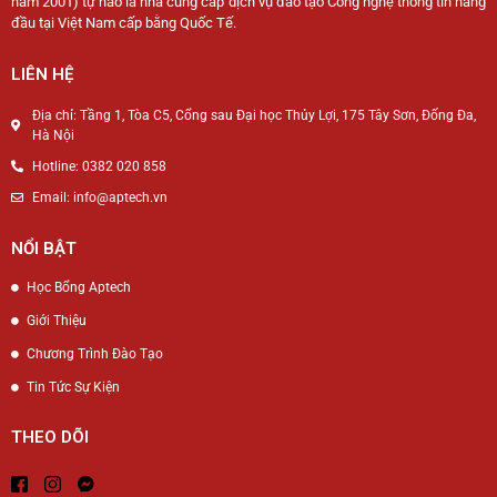
năm 2001) tự hào là nhà cung cấp dịch vụ đào tạo Công nghệ thông tin hàng
đầu tại Việt Nam cấp bằng Quốc Tế.
LIÊN HỆ
Địa chỉ: Tầng 1, Tòa C5, Cổng sau Đại học Thủy Lợi, 175 Tây Sơn, Đống Đa,
Hà Nội
Hotline: 0382 020 858
Email: info@aptech.vn
NỔI BẬT
Học Bổng Aptech
Giới Thiệu
Chương Trình Đào Tạo
Tin Tức Sự Kiện
THEO DÕI