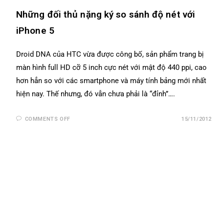
Những đối thủ nặng ký so sánh độ nét với
iPhone 5
Droid DNA của HTC vừa được công bố, sản phẩm trang bị
màn hình full HD cỡ 5 inch cực nét với mật độ 440 ppi, cao
hơn hẳn so với các smartphone và máy tính bảng mới nhất
hiện nay. Thế nhưng, đó vẫn chưa phải là “đỉnh”….
COMMENTS OFF
15/11/2012