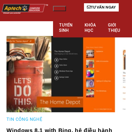
TƯ VẤN NGAY
Hamburger Toggle Menu
TUYỂN
KHÓA
GIỚI
SINH
HỌC
THIỆU
TIN CÔNG NGHỆ
Windows 8.1 with Bing, hệ điều hành