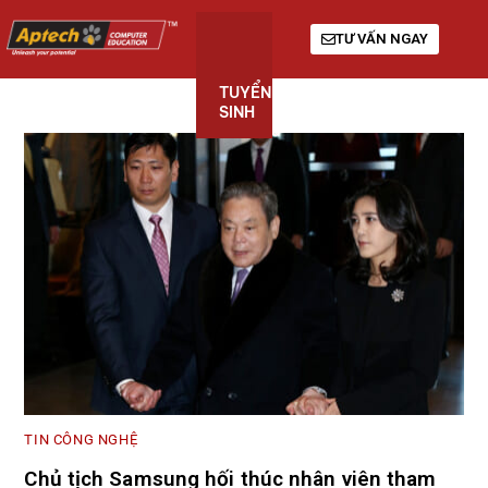
TƯ VẤN NGAY
TUYỂN
KHÓA
GIỚI
SINH
HỌC
THIỆU
TIN CÔNG NGHỆ
Chủ tịch Samsung hối thúc nhân viên tham