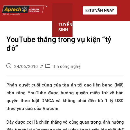
TƯ VẤN NGAY
TUYỂN
KHÓA
GIỚI
SINH
HỌC
THIỆU
YouTube thắng trong vụ kiện “tỷ
đô”
24/06/2010
Tin công nghệ
Phán quyết cuối cùng của tòa án tối cao liên bang (Mỹ)
cho rằng YouTube được hưởng quyền miễn trừ về bản
quyền theo luật DMCA và không phải đền bù 1 tỷ USD
theo yêu cầu của Viacom.
Đây được coi là chiến thắng vô cùng quan trọng, ảnh hưởng