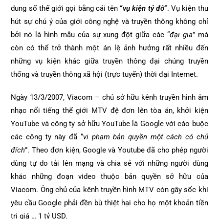
dung số thế giới gọi bằng cái tên
“
vụ kiện tỷ đô
”
. Vụ kiện thu
hút sự chú ý của giới công nghệ và truyền thông không chỉ
bởi nó là hình mẫu của sự xung đột giữa các “
đại gia
” mà
còn có thể trở thành một án lệ ảnh hưởng rất nhiều đến
những vụ kiện khác giữa truyền thông đại chúng truyền
thống và truyền thông xã hội (trực tuyến) thời đại Internet.
Ngày 13/3/2007, Viacom – chủ sở hữu kênh truyền hình âm
nhạc nổi tiếng thế giới MTV đệ đơn lên tòa án, khởi kiện
YouTube và công ty sở hữu YouTube là Google với cáo buộc
các công ty này đã “
vi phạm bản quyền một cách có chủ
đích
”. Theo đơn kiện, Google và Youtube đã cho phép người
dùng tự do tải lên mạng và chia sẻ với những người dùng
khác những đoạn video thuộc bản quyền sở hữu của
Viacom. Ông chủ của kênh truyền hình MTV còn gây sốc khi
yêu cầu Google phải đền bù thiệt hại cho họ một khoản tiền
trị giá … 1 tỷ USD.