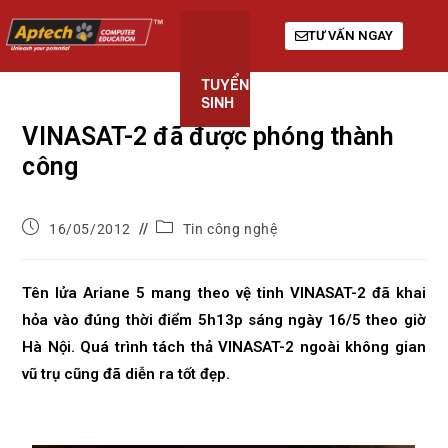
TƯ VẤN NGAY
TUYỂN
KHÓA
GIỚI
SINH
HỌC
THIỆU
VINASAT-2 đã được phóng thành
công
16/05/2012
Tin công nghệ
Tên lửa Ariane 5 mang theo vệ tinh VINASAT-2 đã khai
hỏa vào đúng thời điểm 5h13p sáng ngày 16/5 theo giờ
Hà Nội. Quá trình tách thả VINASAT-2 ngoài không gian
vũ trụ cũng đã diễn ra tốt đẹp.