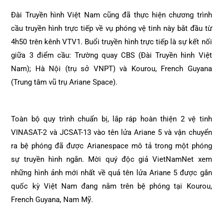
Đài Truyền hình Việt Nam cũng đã thực hiện chương trình
cầu truyền hình trực tiếp về vụ phóng vệ tinh này bắt đầu từ
4h50 trên kênh VTV1. Buổi truyền hình trực tiếp là sự kết nối
giữa 3 điểm cầu: Trường quay CBS (Đài Truyền hình Việt
Nam); Hà Nội (trụ sở VNPT) và Kourou, French Guyana
(Trung tâm vũ trụ Ariane Space).
Toàn bộ quy trình chuẩn bị, lắp ráp hoàn thiện 2 vệ tinh
VINASAT-2 và JCSAT-13 vào tên lửa Ariane 5 và vận chuyển
ra bệ phóng đã được Arianespace mô tả trong một phóng
sự truyền hình ngắn. Mời quý độc giả VietNamNet xem
những hình ảnh mới nhất về quả tên lửa Ariane 5 được gắn
quốc kỳ Việt Nam đang nằm trên bệ phóng tại Kourou,
French Guyana, Nam Mỹ.