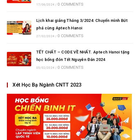
0 COMMENTS
17/06/2024
/
Lịch khai giảng Tháng 3/2024: Chuyển mình Bứt
phá cùng Aptech Hanoi
0 COMMENTS
27/02/2024
/
TẾT CHẤT – CODE VỀ NHẤT. Aptech Hanoi tặng
học bổng đón Tết Nguyên Đán 2024
0 COMMENTS
05/02/2024
/
Xét Học Bạ Ngành CNTT 2023