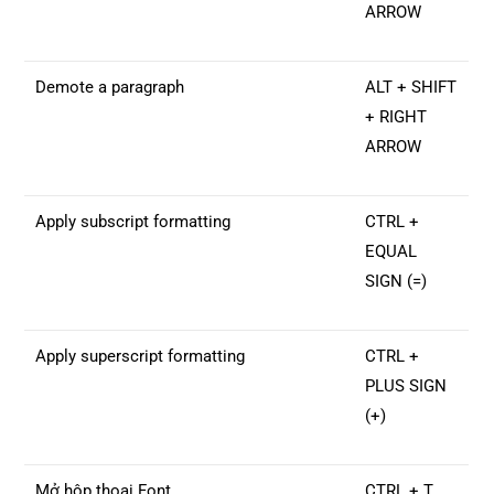
ARROW
Demote a paragraph
ALT + SHIFT
+ RIGHT
ARROW
Apply subscript formatting
CTRL +
EQUAL
SIGN (=)
Apply superscript formatting
CTRL +
PLUS SIGN
(+)
Mở hộp thoại Font
CTRL + T