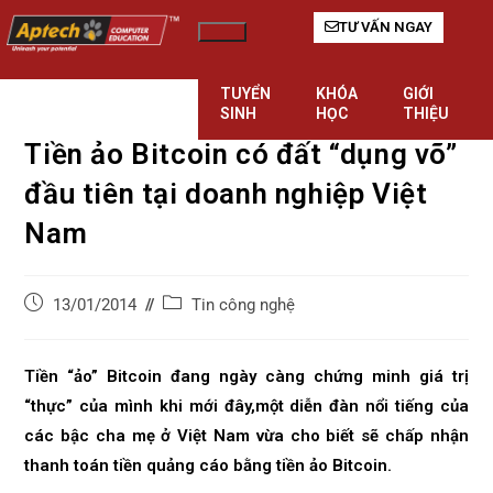
TƯ VẤN NGAY
Hamburger Toggle Menu
TUYỂN
KHÓA
GIỚI
SINH
HỌC
THIỆU
Tiền ảo Bitcoin có đất “dụng võ”
đầu tiên tại doanh nghiệp Việt
Nam
Tin công nghệ
13/01/2014
Tiền “ảo” Bitcoin đang ngày càng chứng minh giá trị
“thực” của mình
khi mới đây,m
ột diễn đàn nổi tiếng của
các bậc cha mẹ ở Việt Nam vừa cho biết sẽ chấp nhận
thanh toán tiền quảng cáo bằng tiền ảo Bitcoin.