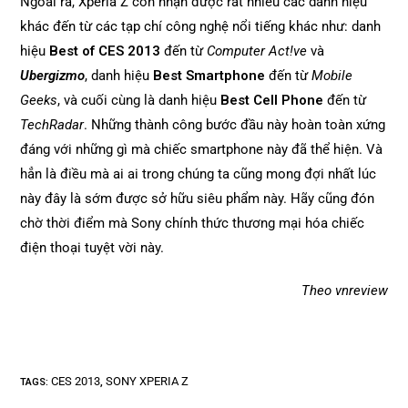
Ngoài ra, Xperia Z còn nhận được rất nhiều các danh hiệu
khác đến từ các tạp chí công nghệ nổi tiếng khác như: danh
hiệu
Best of CES 2013
đến từ
Computer Act!ve
và
Ubergizmo
, danh hiệu
Best Smartphone
đến từ
Mobile
Geeks
, và cuối cùng là danh hiệu
Best Cell Phone
đến từ
TechRadar
. Những thành công bước đầu này hoàn toàn xứng
đáng với những gì mà chiếc smartphone này đã thể hiện. Và
hẳn là điều mà ai ai trong chúng ta cũng mong đợi nhất lúc
này đây là sớm được sở hữu siêu phẩm này. Hãy cũng đón
chờ thời điểm mà Sony chính thức thương mại hóa chiếc
điện thoại tuyệt vời này.
Theo vnreview
CES 2013
SONY XPERIA Z
TAGS
:
,