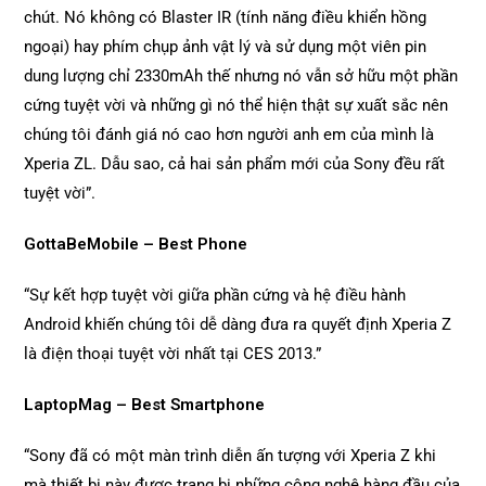
chút. Nó không có Blaster IR (tính năng điều khiển hồng
ngoại) hay phím chụp ảnh vật lý và sử dụng một viên pin
dung lượng chỉ 2330mAh thế nhưng nó vẫn sở hữu một phần
cứng tuyệt vời và những gì nó thể hiện thật sự xuất sắc nên
chúng tôi đánh giá nó cao hơn người anh em của mình là
Xperia ZL. Dẫu sao, cả hai sản phẩm mới của Sony đều rất
tuyệt vời”.
GottaBeMobile – Best Phone
“Sự kết hợp tuyệt vời giữa phần cứng và hệ điều hành
Android khiến chúng tôi dễ dàng đưa ra quyết định Xperia Z
là điện thoại tuyệt vời nhất tại CES 2013.”
LaptopMag – Best Smartphone
“Sony đã có một màn trình diễn ấn tượng với Xperia Z khi
mà thiết bị này được trang bị những công nghệ hàng đầu của