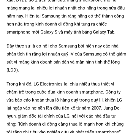
xuất ĐTDĐ số 2 trên toàn cầu, mảng smartphone mới là
mảng mang lại nhiều lợi nhuận nhất cho hãng trong nửa đầu
năm nay. Hiện tại Samsung tin rằng hãng có thể thành công
hơn nữa trong kinh doanh di động khi tung ra chiếc
smartphone mới Galaxy S và máy tính bảng Galaxy Tab.
Đây thực sự là cơ hội cho Samsung bởi hiện nay các nhà
phân tích tin rằng lợi nhuận quý IV của Samsung có thể giảm
sút vì mảng kinh doanh bán dẫn và màn hình tinh thể lỏng
(LCD).
Trong khi đó, LG Electronics lại chịu nhiều thua thiệt vì
chậm trễ trong cuộc đua kinh doanh smartphone. Công ty
vừa báo cáo khoản thua lỗ hàng quý trong quý III, khiến LG
lại ngập vào nợ nần lần đầu tiên kể từ năm 2007. Jung Do-
hyun, giám đốc tài chính của LG, nói với các nhà đầu tư
rằng: “Kinh doanh di động càng thua lỗ mạnh hơn khi chúng
tôi tăng chi tiêu vào nghiên cứu và phát triển smartphone”.