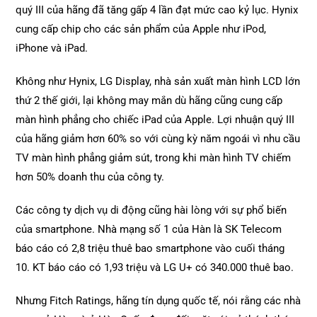
quý III của hãng đã tăng gấp 4 lần đạt mức cao kỷ lục. Hynix
cung cấp chip cho các sản phẩm của Apple như iPod,
iPhone và iPad.
Không như Hynix, LG Display, nhà sản xuất màn hình LCD lớn
thứ 2 thế giới, lại không may mắn dù hãng cũng cung cấp
màn hình phẳng cho chiếc iPad của Apple. Lợi nhuận quý III
của hãng giảm hơn 60% so với cùng kỳ năm ngoái vì nhu cầu
TV màn hình phẳng giảm sút, trong khi màn hình TV chiếm
hơn 50% doanh thu của công ty.
Các công ty dịch vụ di động cũng hài lòng với sự phổ biến
của smartphone. Nhà mạng số 1 của Hàn là SK Telecom
báo cáo có 2,8 triệu thuê bao smartphone vào cuối tháng
10. KT báo cáo có 1,93 triệu và LG U+ có 340.000 thuê bao.
Nhưng Fitch Ratings, hãng tín dụng quốc tế, nói rằng các nhà