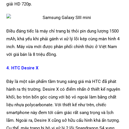
giải HD 720p.
Điều đáng tiếc là máy chỉ trang bị thỏi pin dung lượng 1500
mAh, khá yếu khi phải gánh vi xử lý lõi kép cùng màn hình 4
inch. Máy vừa mới được phân phối chính thức ở Việt Nam
với giá bán là 8 triệu đồng.
4. HTC Desire X
Đây là một sản phẩm tầm trung sáng giá mà HTC đã phát
hành ra thị trường. Desire X có điểm nhấn ở thiết kế nguyên
khối, bo tròn bốn góc cùng với bộ vỏ ngoài làm bằng chất
liệu nhựa polycarbonate. Với thiết kế như trên, chiếc
smartphone này đem tới cảm giác rất sang trọng và lịch
lãm. Ngoài ra, Desire X cũng sở hữu cấu hình khá ấn tượng.
Cụ thể, máy trang bị bộ vi xử lý 2 lõi Snapdragon S4 xung