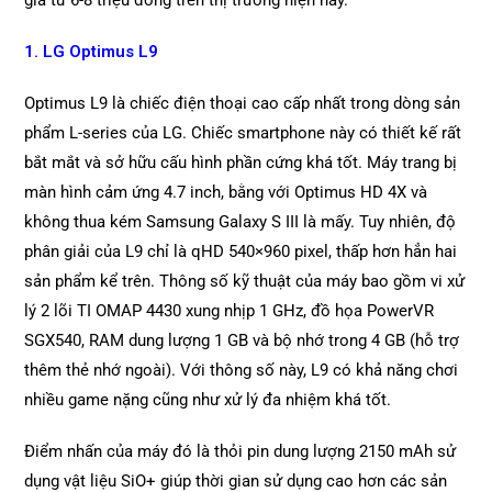
giá từ 6-8 triệu đồng trên thị trường hiện nay.
1. LG Optimus L9
Optimus L9 là chiếc điện thoại cao cấp nhất trong dòng sản
phẩm L-series của LG. Chiếc smartphone này có thiết kế rất
bắt mắt và sở hữu cấu hình phần cứng khá tốt. Máy trang bị
màn hình cảm ứng 4.7 inch, bằng với Optimus HD 4X và
không thua kém Samsung Galaxy S III là mấy. Tuy nhiên, độ
phân giải của L9 chỉ là qHD 540×960 pixel, thấp hơn hẳn hai
sản phẩm kể trên. Thông số kỹ thuật của máy bao gồm vi xử
lý 2 lõi TI OMAP 4430 xung nhịp 1 GHz, đồ họa PowerVR
SGX540, RAM dung lượng 1 GB và bộ nhớ trong 4 GB (hỗ trợ
thêm thẻ nhớ ngoài). Với thông số này, L9 có khả năng chơi
nhiều game nặng cũng như xử lý đa nhiệm khá tốt.
Điểm nhấn của máy đó là thỏi pin dung lượng 2150 mAh sử
dụng vật liệu SiO+ giúp thời gian sử dụng cao hơn các sản