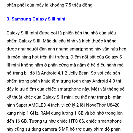
phân phối của máy là khoảng 7,5 triệu đồng.
3. Samsung Galaxy S III mini
Galaxy S III mini được coi là phiên bản thu nhỏ của siêu
phẩm Galaxy S III. Mặc dù cấu hình và kích thước không
được như người đàn anh nhưng smartphone này vẫn hứa hẹn
là món hàng hot trên thị trường. Điểm nổi bật của Galaxy S
III mini không nằm ở phần cứng mà nằm ở hệ điều hành mà
nó trang bị, đó là Android 4.1.2 Jelly Bean. So với các sản
phẩm trong phân khúc tầm trung toàn chạy Android 4.0 thì
đây là ưu điểm của chiếc smartphone này. Một vài thông số
kỹ thuật khác của Galaxy SIII mini, cụ thể như trang bị màn
hình Super AMOLED 4 inch, vi xử lý 2 lõi NovaThor U8420
xung nhịp 1 GHz, RAM dung lượng 1 GB và bộ nhớ trong lên
đến 16 GB. Tương tự như chiếc HTC 8S, chiếc smartphone
này cũng sử dụng camera 5 MP, hỗ trợ quay phim độ phân