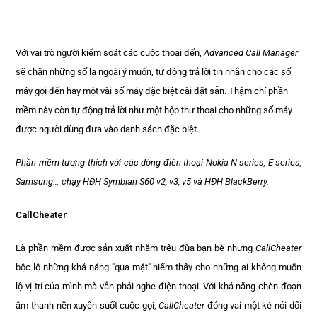
Với vai trò người kiểm soát các cuộc thoại đến,
Advanced Call Manager
sẽ chặn những số lạ ngoài ý muốn, tự động trả lời tin nhắn cho các số
máy gọi đến hay một vài số máy đặc biệt cài đặt sẵn. Thậm chí phần
mềm này còn tự động trả lời như một hộp thư thoại cho những số máy
được người dùng đưa vào danh sách đặc biệt.
Phần mềm tương thích với các dòng điện thoại Nokia N-series, E-series,
Samsung… chạy HĐH Symbian S60 v2, v3, v5 và HĐH BlackBerry.
CallCheater
Là phần mềm được sản xuất nhằm trêu đùa bạn bè nhưng
CallCheater
bộc lộ những khả năng "qua mặt" hiếm thấy cho những ai không muốn
lộ vị trí của mình mà vẫn phải nghe điện thoại. Với khả năng chèn đoạn
âm thanh nền xuyên suốt cuộc gọi,
CallCheater
đóng vai một kẻ nói dối