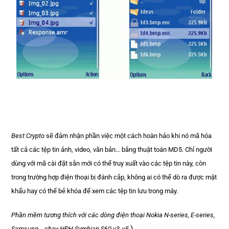
Best Crypto
sẽ đảm nhận phần việc một cách hoàn hảo khi nó mã hóa
tất cả các tệp tin ảnh, video, văn bản… bằng thuật toán MD5. Chỉ người
dùng với mã cài đặt sẵn mới có thể truy xuất vào các tệp tin này, còn
trong trường hợp điện thoại bị đánh cắp, không ai có thể dò ra được mật
khẩu hay có thể bẻ khóa để xem các tệp tin lưu trong máy.
Phần mềm tương thích với các dòng điện thoại Nokia N-series, E-series,
)
Samsung… chạy HĐH Symbian S60 v3, v5.