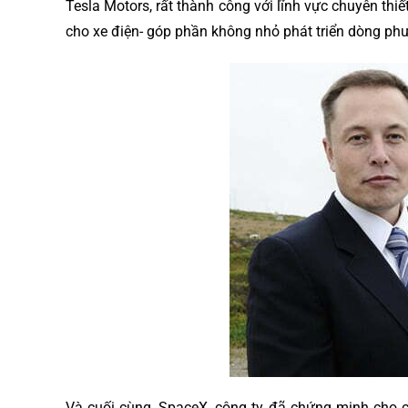
Tesla Motors, rất thành công với lĩnh vực chuyên thi
cho xe điện- góp phần không nhỏ phát triển dòng phư
Và cuối cùng, SpaceX, công ty đã chứng minh cho cả 