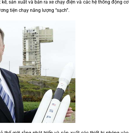
ết kế, sản xuất và bán ra xe chạy điện và các hệ thống động cơ
ơng tiện chạy năng lượng “sạch”.
thế giới rằng phát triển và sản xuất các thiết bị phóng vào