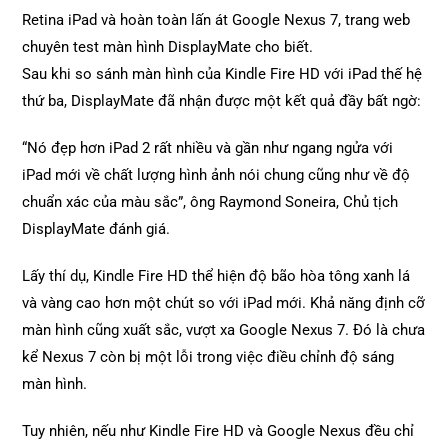
Retina iPad và hoàn toàn lấn át Google Nexus 7, trang web
chuyên test màn hình DisplayMate cho biết.
Sau khi so sánh màn hình của Kindle Fire HD với iPad thế hệ
thứ ba, DisplayMate đã nhận được một kết quả đầy bất ngờ:
“Nó đẹp hơn iPad 2 rất nhiều và gần như ngang ngửa với
iPad mới về chất lượng hình ảnh nói chung cũng như về độ
chuẩn xác của màu sắc”, ông Raymond Soneira, Chủ tịch
DisplayMate đánh giá.
Lấy thí dụ, Kindle Fire HD thể hiện độ bão hòa tông xanh lá
và vàng cao hơn một chút so với iPad mới. Khả năng định cỡ
màn hình cũng xuất sắc, vượt xa Google Nexus 7. Đó là chưa
kể Nexus 7 còn bị một lỗi trong việc điều chỉnh độ sáng
màn hình.
Tuy nhiên, nếu như Kindle Fire HD và Google Nexus đều chỉ