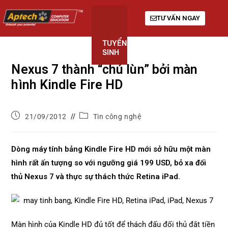
TƯ VẤN NGAY
TUYỂN
KHÓA
GIỚI
SINH
HỌC
THIỆU
Nexus 7 thành “chú lùn” bởi màn
hình Kindle Fire HD
21/09/2012
Tin công nghệ
Dòng máy tính bảng Kindle Fire HD mới sở hữu một màn
hình rất ấn tượng so với ngưỡng giá 199 USD, bỏ xa đối
thủ Nexus 7 và thực sự thách thức Retina iPad.
Màn hình của Kindle HD đủ tốt để thách đấu đối thủ đắt tiền