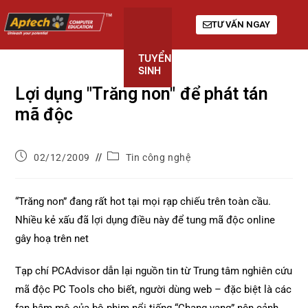
TƯ VẤN NGAY
TUYỂN
KHÓA
GIỚI
SINH
HỌC
THIỆU
Lợi dụng "Trăng non" để phát tán
mã độc
02/12/2009
Tin công nghệ
“Trăng non” đang rất hot tại mọi rạp chiếu trên toàn cầu.
Nhiều kẻ xấu đã lợi dụng điều này để tung mã độc online
gây hoạ trên net
Tạp chí PCAdvisor dẫn lại nguồn tin từ Trung tâm nghiên cứu
mã độc PC Tools cho biết, người dùng web – đặc biệt là các