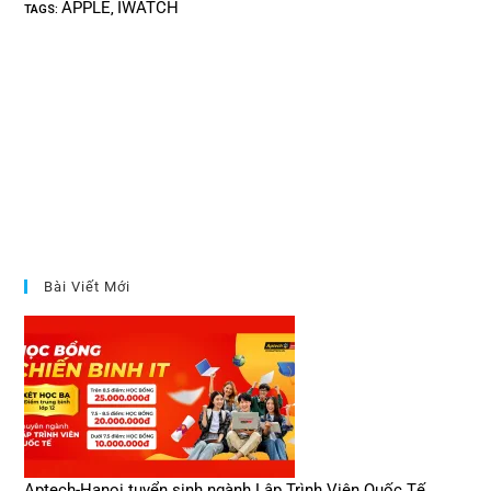
APPLE
IWATCH
TAGS
:
,
Bài Viết Mới
Aptech-Hanoi tuyển sinh ngành Lập Trình Viên Quốc Tế