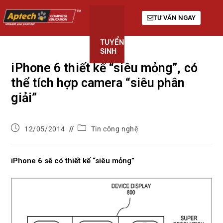
TƯ VẤN NGAY
TUYỂN
KHÓA
GIỚI
SINH
HỌC
THIỆU
iPhone 6 thiết kế “siêu mỏng”, có
thể tích hợp camera “siêu phân
giải”
12/05/2014
Tin công nghệ
iPhone 6 sẽ có thiết kế “siêu mỏng”