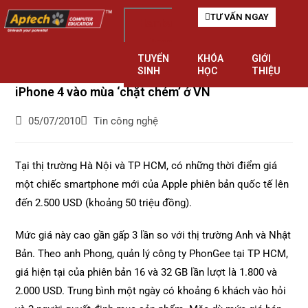
TƯ VẤN NGAY
Hamburger
Toggle
TUYỂN
KHÓA
GIỚI
Menu
SINH
HỌC
THIỆU
iPhone 4 vào mùa ‘chặt chém’ ở VN
Tin công nghệ
05/07/2010
Tại thị trường Hà Nội và TP HCM, có những thời điểm giá
một chiếc smartphone mới của Apple phiên bản quốc tế lên
đến 2.500 USD (khoảng 50 triệu đồng).
Mức giá này cao gần gấp 3 lần so với thị trường Anh và Nhật
Bản. Theo anh Phong, quản lý công ty PhonGee tại TP HCM,
giá hiện tại của phiên bản 16 và 32 GB lần lượt là 1.800 và
2.000 USD. Trung bình một ngày có khoảng 6 khách vào hỏi