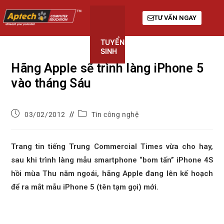
TƯ VẤN NGAY
TUYỂN
KHÓA
GIỚI
SINH
HỌC
THIỆU
Hãng Apple sẽ trình làng iPhone 5
vào tháng Sáu
03/02/2012
Tin công nghệ
Trang tin tiếng Trung Commercial Times vừa cho hay,
sau khi trình làng mẫu smartphone “bom tấn” iPhone 4S
hồi mùa Thu năm ngoái, hãng Apple đang lên kế hoạch
để ra mắt mẫu iPhone 5 (tên tạm gọi) mới.