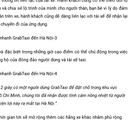
thông tin liên lạc của tài xế. Hành khách cũng có thể theo dõi lộ
 và chia sẻ lộ trình của mình cho người thân, bạn bè vì lý do đảm
n trên xe, hành khách cũng dễ dàng liên lạc với tài xế để nhận lại
ử chuyến đi của ứng dụng.
h và đặc biệt trong những giờ cao điểm có thể chủ động trong việc
g hộ của đông đảo người dùng và tài xế taxi.
 2 giây có một người dùng GrabTaxi để đặt chỗ trong khu vực
ồ Chí Minh, chúng tôi đã nhận được tình cảm nồng nhiệt từ người
ện lợi này ra mắt tại Hà Nội.”.
g thời gian tới sẽ mở rộng thêm các hãng xe khác nhằm phủ rộng