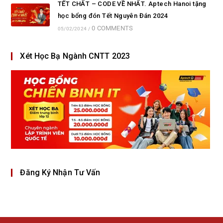
TẾT CHẤT – CODE VỀ NHẤT. Aptech Hanoi tặng
học bổng đón Tết Nguyên Đán 2024
0 COMMENTS
05/02/2024
/
Xét Học Bạ Ngành CNTT 2023
Đăng Ký Nhận Tư Vấn