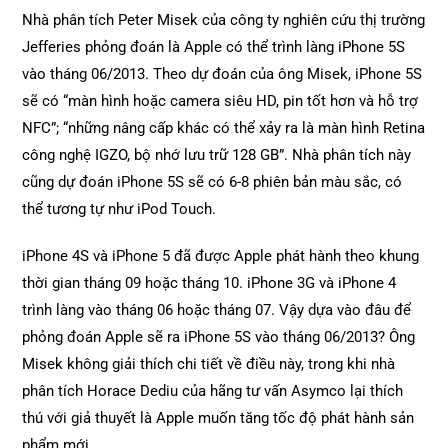
Nhà phân tích Peter Misek của công ty nghiên cứu thị trường
Jefferies phỏng đoán là Apple có thể trình làng iPhone 5S
vào tháng 06/2013. Theo dự đoán của ông Misek, iPhone 5S
sẽ có “màn hình hoặc camera siêu HD, pin tốt hơn và hỗ trợ
NFC”; “những nâng cấp khác có thể xảy ra là màn hình Retina
công nghệ IGZO, bộ nhớ lưu trữ 128 GB”. Nhà phân tích này
cũng dự đoán iPhone 5S sẽ có 6-8 phiên bản màu sắc, có
thể tương tự như iPod Touch.
iPhone 4S và iPhone 5 đã được Apple phát hành theo khung
thời gian tháng 09 hoặc tháng 10. iPhone 3G và iPhone 4
trình làng vào tháng 06 hoặc tháng 07. Vậy dựa vào đâu để
phỏng đoán Apple sẽ ra iPhone 5S vào tháng 06/2013? Ông
Misek không giải thích chi tiết về điều này, trong khi nhà
phân tích Horace Dediu của hãng tư vấn Asymco lại thích
thú với giả thuyết là Apple muốn tăng tốc độ phát hành sản
phẩm mới.