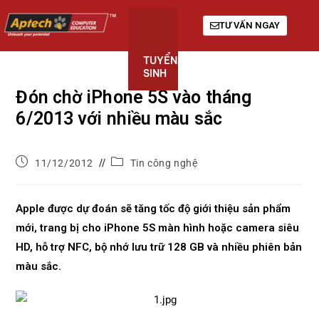
TƯ VẤN NGAY
TUYỂN
KHÓA
GIỚI
SINH
HỌC
THIỆU
Đón chờ iPhone 5S vào tháng
6/2013 với nhiều màu sắc
11/12/2012
Tin công nghệ
Apple được dự đoán sẽ tăng tốc độ giới thiệu sản phẩm
mới, trang bị cho iPhone 5S màn hình hoặc camera siêu
HD, hỗ trợ NFC, bộ nhớ lưu trữ 128 GB và nhiều phiên bản
màu sắc.