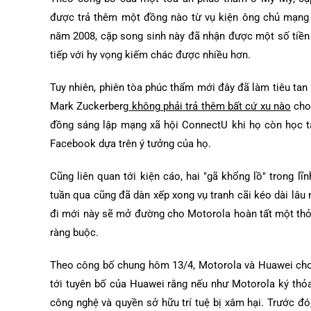
được trả thêm một đồng nào từ vụ kiện ông chủ mạng 
năm 2008, cặp song sinh này đã nhận được một số tiền t
tiếp với hy vọng kiếm chác được nhiều hơn.
Tuy nhiên, phiên tòa phúc thẩm mới đây đã làm tiêu tan
Mark Zuckerberg
không phải trả thêm bất cứ xu nào
cho 
đồng sáng lập mạng xã hội ConnectU khi họ còn học t
Facebook dựa trên ý tưởng của họ.
Cũng liên quan tới kiện cáo, hai "gã khổng lồ" trong 
tuần qua cũng đã dàn xếp xong vụ tranh cãi kéo dài lâu
đi mới này sẽ mở đường cho Motorola hoàn tất một thỏ
ràng buộc.
Theo công bố chung hôm 13/4, Motorola và Huawei cho b
tới tuyên bố của Huawei rằng nếu như Motorola ký thỏa
công nghệ và quyền sở hữu trí tuệ bị xâm hại. Trước 