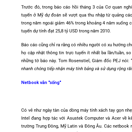
Trước đó, trong báo cáo hồi tháng 3 của Cơ quan nghi
tuyến ở Mỹ dự đoán sẽ vượt qua thu nhập từ quảng cáo
trong năm ngoái giảm 46% trong khoảng 4 năm xuống cò
tuyến dự tính đạt 25,8 tỷ USD trong năm 2010.
Báo cáo cũng chỉ ra rằng có nhiều người có xu hướng c
họ cập nhật thông tin trực tuyến ít nhất ba lần/tuần, s
những tờ báo này. Tom Rosenstiel, Giám đốc PEJ nói: 
nhanh chóng tiếp nhận máy tính bảng và sử dụng rộng rã
Netbook vẫn "sống"
Có vẻ như ngày tàn của dòng máy tính xách tay gọn nhẹ g
Intel đang hợp tác với Asustek Computer và Acer về k
trường Trung Đông, Mỹ Latin và Đông Âu. Các netbook 