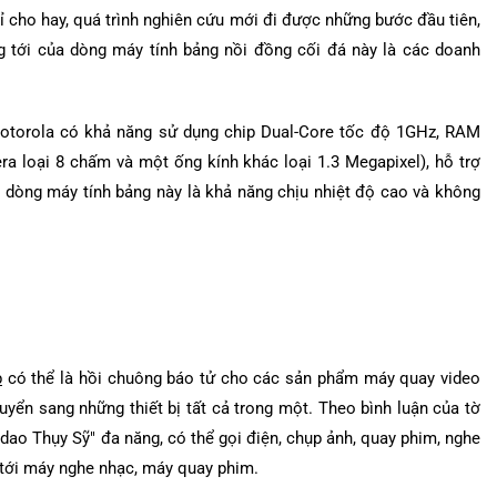
rỉ cho hay, quá trình nghiên cứu mới đi được những bước đầu tiên,
g tới của dòng máy tính bảng nồi đồng cối đá này là các doanh
otorola có khả năng sử dụng chip Dual-Core tốc độ 1GHz, RAM
a loại 8 chấm và một ống kính khác loại 1.3 Megapixel), hỗ trợ
a dòng máy tính bảng này là khả năng chịu nhiệt độ cao và không
p
có thể là hồi chuông báo tử cho các sản phẩm máy quay video
uyển sang những thiết bị tất cả trong một. Theo bình luận của tờ
dao Thụy Sỹ" đa năng, có thể gọi điện, chụp ảnh, quay phim, nghe
o tới máy nghe nhạc, máy quay phim.