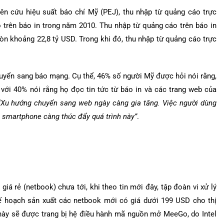
ên cứu hiệu suất báo chí Mỹ (PEJ), thu nhập từ quảng cáo trực
 trên báo in trong năm 2010. Thu nhập từ quảng cáo trên báo in
n khoảng 22,8 tỷ USD. Trong khi đó, thu nhập từ quảng cáo trực
huyển sang báo mạng. Cụ thể, 46% số người Mỹ được hỏi nói rằng,
o với 40% nói rằng họ đọc tin tức từ báo in và các trang web của
“
Xu hướng chuyển sang web ngày càng gia tăng. Việc người dùng
i smartphone càng thúc đẩy quá trình này”
.
iá rẻ (netbook) chưa tới, khi theo tin mới đây, tập đoàn vi xử lý
ế hoạch sản xuất các netbook mới có giá dưới 199 USD cho thị
này sẽ được trang bị hệ điều hành mã nguồn mở MeeGo, do Intel