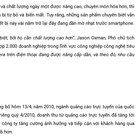
ứ và chất lượng ngày một được nâng cao, chuyên môn hóa hơn, thì
bị từ bỏ và biến mất. Tuy rằng, những sản phẩm chuyên biệt vẫn
iết bị này vài năm trở lại đây đang dần mờ nhạt trước smartphone.
ệt, bởi họ cần chất lượng cao hơn
”, Jason Oxman, Phó chủ tịch
hợp 2.000 doanh nghiệp trong lĩnh vực công nghiệp công nghệ tiêu
a trên điện thoại đang được nâng cấp dần, và theo đó, nhu cầu
g bố hôm 13/4, năm 2010, ngành quảng cáo trực tuyến của quốc
 riêng quý 4/2010, doanh thu từ quảng cáo trực tuyến đã tăng tới
ều công ty tăng cường ảnh hưởng và tiếp cận với khách hàng qua
eb hơn.