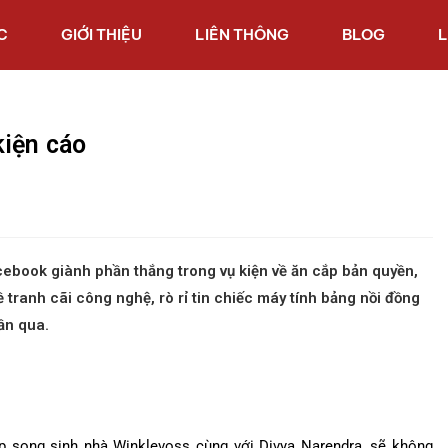
C
GIỚI THIỆU
LIÊN THÔNG
BLOG
L
kiện cáo
cebook giành phần thắng trong vụ kiện về ăn cắp bản quyền,
 tranh cãi công nghệ, rò rỉ tin chiếc máy tính bảng nồi đồng
ần qua.
 song sinh nhà Winklevoss cùng với Divya Narendra, sẽ không