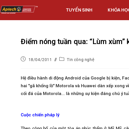
TUYỂN SINH
KHÓA HỌ
Điểm nóng tuần qua: “Lùm xùm” 
18/04/2011
Tin công nghệ
Hệ điều hành di động Android của Google bị kiện, Fa
hai "gã khổng lồ" Motorola và Huawei dàn xếp xong về
cối đá của Motorola… là những sự kiện đáng chú ý tu
Cuộc chiến pháp lý
Theo công bố của một tòa án phúc thẩm ở Mỹ Mỹ, cặp