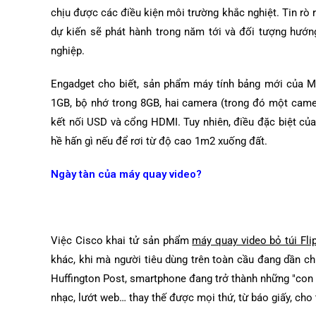
chịu được các điều kiện môi trường khắc nghiệt. Tin rò 
dự kiến sẽ phát hành trong năm tới và đối tượng hướn
nghiệp.
Engadget cho biết, sản phẩm máy tính bảng mới của M
1GB, bộ nhớ trong 8GB, hai camera (trong đó một camer
kết nối USD và cổng HDMI. Tuy nhiên, điều đặc biệt củ
hề hấn gì nếu để rơi từ độ cao 1m2 xuống đất.
Ngày tàn của máy quay video?
Việc Cisco khai tử sản phẩm
máy quay video bỏ túi Fli
khác, khi mà người tiêu dùng trên toàn cầu đang dần ch
Huffington Post, smartphone đang trở thành những "con 
nhạc, lướt web… thay thế được mọi thứ, từ báo giấy, ch