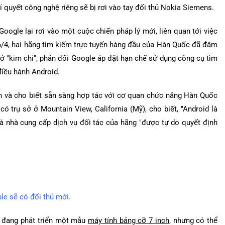
í quyết công nghệ riêng sẽ bị rơi vào tay đối thủ Nokia Siemens.
ogle lại rơi vào một cuộc chiến pháp lý mới, liên quan tới việc
6/4, hai hãng tìm kiếm trực tuyến hàng đầu của Hàn Quốc đã đâm
 "kim chi", phản đối Google áp đặt hạn chế sử dụng công cụ tìm
điều hành Android.
ên và cho biết sẵn sàng hợp tác với cơ quan chức năng Hàn Quốc
ó trụ sở ở Mountain View, California (Mỹ), cho biết, "Android là
 nhà cung cấp dịch vụ đối tác của hãng "được tự do quyết định
le sẽ có đối thủ mới.
a đang phát triển một mẫu
máy tính bảng cỡ 7 inch
, nhưng có thể