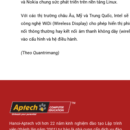
và Nokia chung sức phát triển trên nền tảng Linux.
Với các thị trường châu Âu, Mỹ và Trung Quốc, Intel sẽ
công nghệ WiDi (Wireless Display) cho phép hiển thị ph
nối thông thường hay kết nối âm thanh không dây (wire
vào cấu hình và hệ điều hành.
(Theo Quantrimang)
Hanoi-Aptech với hơn 22 năm kinh nghiệm đào tạo Lập trình
viên (thành lập năm 2001) tự hào là nhà cung cấp dịch vụ đào