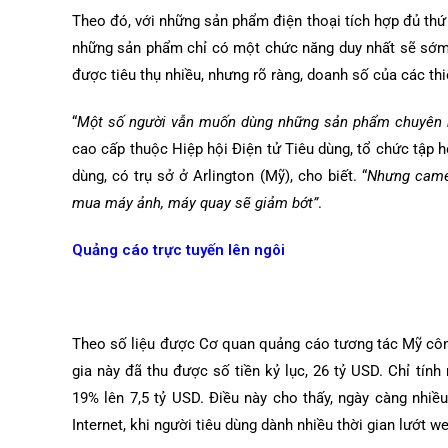
Theo đó, với những sản phẩm điện thoại tích hợp đủ th
những sản phẩm chỉ có một chức năng duy nhất sẽ sớm 
được tiêu thụ nhiều, nhưng rõ ràng, doanh số của các th
“
Một số người vẫn muốn dùng những sản phẩm chuyên bi
cao cấp thuộc Hiệp hội Điện tử Tiêu dùng, tổ chức tập 
dùng, có trụ sở ở Arlington (Mỹ), cho biết. “
Nhưng camer
mua máy ảnh, máy quay sẽ giảm bớt”
.
Quảng cáo trực tuyến lên ngôi
Theo số liệu được Cơ quan quảng cáo tương tác Mỹ côn
gia này đã thu được số tiền kỷ lục, 26 tỷ USD. Chỉ tính
19% lên 7,5 tỷ USD. Điều này cho thấy, ngày càng nhi
Internet, khi người tiêu dùng dành nhiều thời gian lướt w