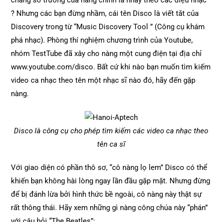
chăng sở trường của nàng chính là nhảy theo các điệu nhạc
? Nhưng các bạn đừng nhầm, cái tên Disco là viết tắt của
Discovery trong từ “Music Discovery Tool ” (Công cụ khám
phá nhạc). Phòng thí nghiệm chương trình của Youtube,
nhóm TestTube đã xây cho nàng một cung điện tại địa chỉ
www.youtube.com/disco. Bất cứ khi nào bạn muốn tìm kiếm
video ca nhạc theo tên một nhạc sĩ nào đó, hãy đến gặp
nàng.
Disco là công cụ cho phép tìm kiếm các video ca nhạc theo
tên ca sĩ
Với giao diện có phần thô sơ, “cô nàng lọ lem” Disco có thể
khiến bạn không hài lòng ngay lần đầu gặp mặt. Nhưng đừng
để bị đánh lừa bởi hình thức bề ngoài, cô nàng này thật sự
rất thông thái. Hãy xem những gì nàng công chúa này “phán”
với câu hỏi “The Beatles”: