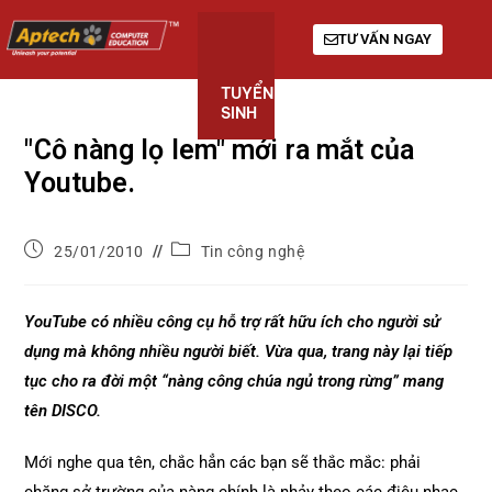
TƯ VẤN NGAY
TUYỂN
KHÓA
GIỚI
SINH
HỌC
THIỆU
"Cô nàng lọ lem" mới ra mắt của
Youtube.
25/01/2010
Tin công nghệ
YouTube có nhiều công cụ hỗ trợ rất hữu ích cho người sử
dụng mà không nhiều người biết. Vừa qua, trang này lại tiếp
tục cho ra đời một “nàng công chúa ngủ trong rừng” mang
tên DISCO.
Mới nghe qua tên, chắc hẳn các bạn sẽ thắc mắc: phải