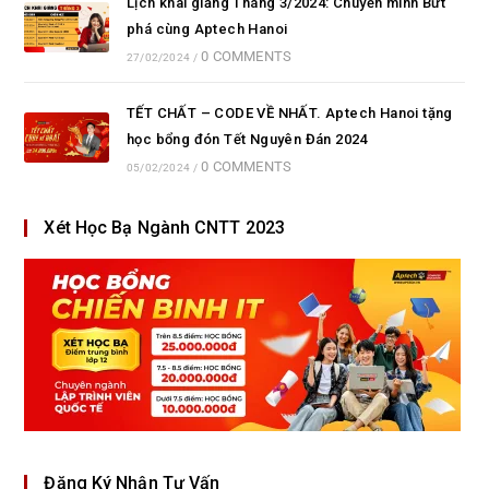
Lịch khai giảng Tháng 3/2024: Chuyển mình Bứt
phá cùng Aptech Hanoi
0 COMMENTS
27/02/2024
/
TẾT CHẤT – CODE VỀ NHẤT. Aptech Hanoi tặng
học bổng đón Tết Nguyên Đán 2024
0 COMMENTS
05/02/2024
/
Xét Học Bạ Ngành CNTT 2023
Đăng Ký Nhận Tư Vấn