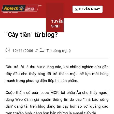
TƯ VẤN NGAY
TUYỂN
KHÓA
GIỚI
SINH
HỌC
THIỆU
"Cày tiền" từ blog?
12/11/2006
Tin công nghệ
Câu trả lời là thu hút quảng cáo, khi những nghiên cứu gần
đây đều cho thấy blog đã trở thành một thế lực mới hùng
mạnh trong phương diện tiếp thị sản phẩm.
Cuộc thăm dò của Ipsos MORI tại châu Âu cho thấy người
dùng Web đánh giá nguồn thông tin do các “nhà báo công
dân” đăng tải trên blog đáng tin cậy hơn so với quảng cáo
trên truyền hình, càng hơn hẳn những lá e-mail tiếp thị.